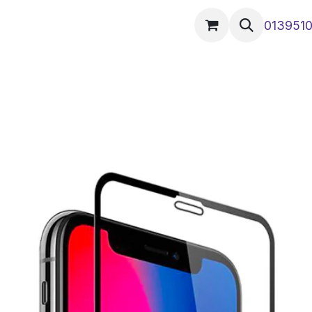
tique
Impression
Plus
013951