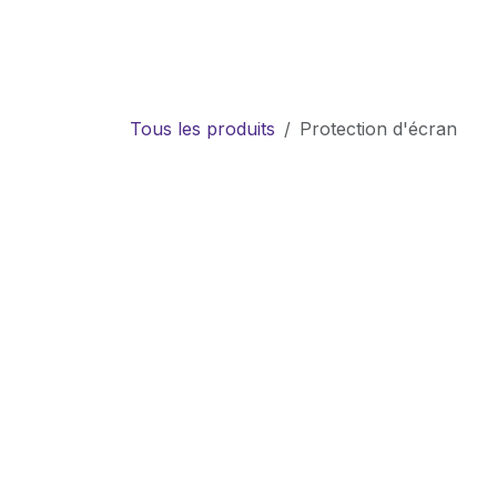
Se rendre au contenu
Accueil
Tarifs
Bou
Tous les produits
Protection d'écran